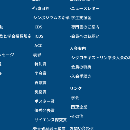
行事日程
ニュースレター
シンポジウムの沿革
学生支援金
動
CDS
専門書のご案内
款と学会授賞規定
ICDS
会員へのお願い
ACC
入会案内
ッセージ
表彰
シクロデキストリン学会入会の
員
特別賞
会員の特典
長
学会賞
入会手続き
貢献賞
リンク
奨励賞
学会
ポスター賞
関連企業
優秀発表賞
その他
サイエンス探究賞
お問い合わせ
受賞候補者の推薦