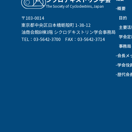
シクロデキストリン学会
The Society of Cyclodextrins, Japan
概要
目的
〒103-0014
東京都中央区日本橋蛎殻町 1-38-12
主要活
油商会館B棟3階 シクロデキストリン学会事務局
学会定
TEL：03-5642-3700 FAX：03-5642-3714
事務局
会長メ
学会役
歴代会