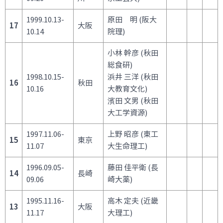
1999.10.13-
原田 明 (阪大
17
大阪
10.14
院理)
小林 幹彦 (秋田
総食研)
1998.10.15-
浜井 三洋 (秋田
16
秋田
10.16
大教育文化)
濱田 文男 (秋田
大工学資源)
1997.11.06-
上野 昭彦 (東工
15
東京
11.07
大生命理工)
1996.09.05-
藤田 佳平衛 (長
14
長崎
09.06
崎大薬)
1995.11.16-
高木 定夫 (近畿
13
大阪
11.17
大理工)