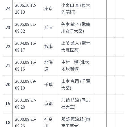
2006.10.12-
小宮山 真 (東大
24
東京
10.13
先端研)
2005.09.01-
谷本 敏子 (武庫
23
兵庫
09.02
川女子大薬)
2004.09.16-
上釜 兼人 (熊本
22
熊本
09.17
大院医薬)
2003.09.15-
北海
中村 博 (北大
21
09.16
道
地球環境)
2002.09.09-
山本 恵司 (千葉
20
千葉
09.10
大薬)
2001.09.27-
加納 航治 (同志
19
京都
09.28
社大工)
2000.09.25-
神奈
服部 憲治郎 (東
18
09.26
川
京工芸大)