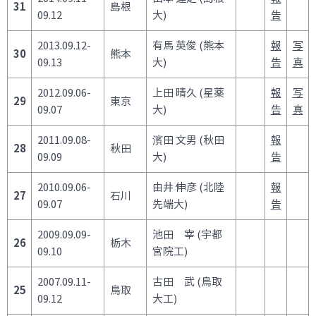
31
島根
09.12
大)
告
2013.09.12-
有馬 英俊 (熊本
報
写
30
熊本
09.13
大)
告
真
2012.09.06-
上田 晴久 (星薬
報
写
29
東京
09.07
大)
告
真
2011.09.08-
濱田 文男 (秋田
報
28
秋田
09.09
大)
告
2010.09.06-
由井 伸彦 (北陸
報
27
石川
09.07
先端大)
告
2009.09.09-
池田 宰 (宇都
26
栃木
09.10
宮院工)
2007.09.11-
古田 武 (鳥取
25
鳥取
09.12
大工)