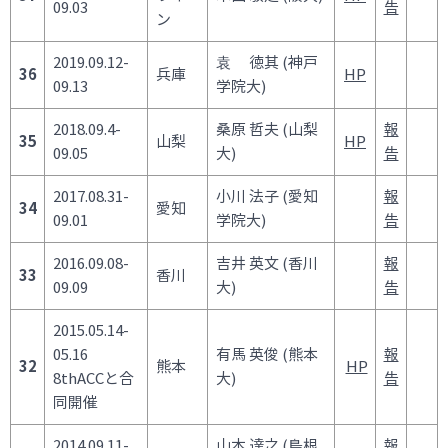
09.03
告
ン
2019.09.12-
袁 徳其 (神戸
36
兵庫
HP
09.13
学院大)
2018.09.4-
桑原 哲夫 (山梨
報
35
山梨
HP
09.05
大)
告
2017.08.31-
小川 法子 (愛知
報
34
愛知
09.01
学院大)
告
2016.09.08-
吉井 英文 (香川
報
33
香川
09.09
大)
告
2015.05.14-
05.16
有馬 英俊 (熊本
報
32
熊本
HP
8thACCと合
大)
告
同開催
2014.09.11-
山本 達之 (島根
報