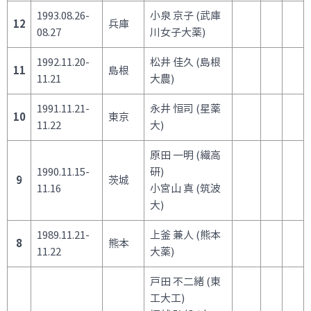
1993.08.26-
小泉 京子 (武庫
12
兵庫
08.27
川女子大薬)
1992.11.20-
松井 佳久 (島根
11
島根
11.21
大農)
1991.11.21-
永井 恒司 (星薬
10
東京
11.22
大)
原田 一明 (繊高
1990.11.15-
研)
9
茨城
11.16
小宮山 真 (筑波
大)
1989.11.21-
上釜 兼人 (熊本
8
熊本
11.22
大薬)
戸田 不二緒 (東
工大工)