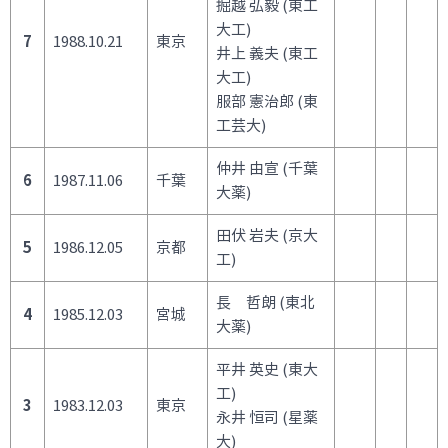
掘越 弘毅 (東工
大工)
7
1988.10.21
東京
井上 義夫 (東工
大工)
服部 憲治郎 (東
工芸大)
仲井 由宣 (千葉
6
1987.11.06
千葉
大薬)
田伏 岩夫 (京大
5
1986.12.05
京都
工)
長 哲朗 (東北
4
1985.12.03
宮城
大薬)
平井 英史 (東大
工)
3
1983.12.03
東京
永井 恒司 (星薬
大)