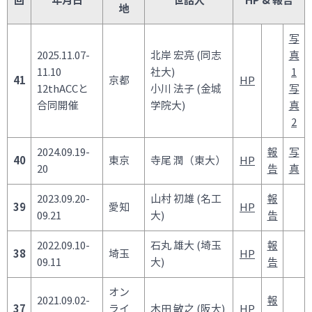
回
年月日
世話人
HP & 報告
地
写
2025.11.07-
北岸 宏亮 (同志
真
11.10
社大)
1
41
京都
HP
12thACCと
小川 法子 (金城
写
合同開催
学院大)
真
2
2024.09.19-
報
写
40
東京
寺尾 潤（東大）
HP
20
告
真
2023.09.20-
山村 初雄 (名工
報
39
愛知
HP
09.21
大)
告
2022.09.10-
石丸 雄大 (埼玉
報
38
埼玉
HP
09.11
大)
告
オン
2021.09.02-
報
37
ライ
木田 敏之 (阪大)
HP